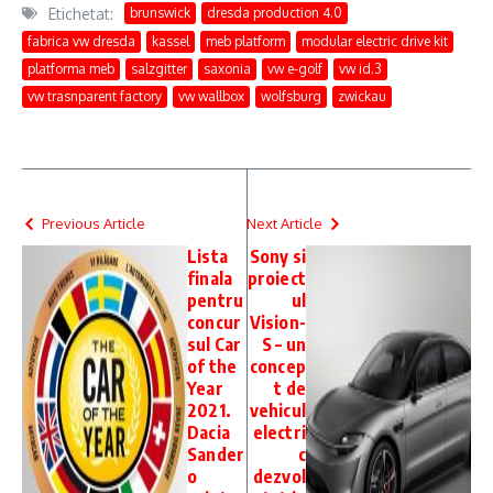
Etichetat:
brunswick
dresda production 4.0
fabrica vw dresda
kassel
meb platform
modular electric drive kit
platforma meb
salzgitter
saxonia
vw e-golf
vw id.3
vw trasnparent factory
vw wallbox
wolfsburg
zwickau
Previous Article
Next Article
Lista
Sony si
finala
proiect
pentru
ul
concur
Vision-
sul Car
S – un
of the
concep
Year
t de
2021.
vehicul
Dacia
electri
Sander
c
o
dezvol