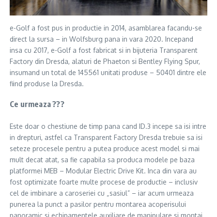
e-Golf a fost pus in productie in 2014, asamblarea facandu-se
direct la sursa – in Wolfsburg pana in vara 2020. Incepand
insa cu 2017, e-Golf a fost fabricat si in bijuteria Transparent
Factory din Dresda, alaturi de Phaeton si Bentley Flying Spur,
insumand un total de 145561 unitati produse – 50401 dintre ele
fiind produse la Dresda.
Ce urmeaza ???
Este doar o chestiune de timp pana cand ID.3 incepe sa isi intre
in drepturi, astfel ca Transparent Factory Dresda trebuie sa isi
seteze procesele pentru a putea produce acest model si mai
mult decat atat, sa fie capabila sa produca modele pe baza
platformei MEB – Modular Electric Drive Kit. Inca din vara au
fost optimizate foarte multe procese de productie – inclusiv
cel de imbinare a caroseriei cu „sasiul” – iar acum urmeaza
punerea la punct a pasilor pentru montarea acoperisului
panoramic si echipamentele auxiliare de manipulare si montaj