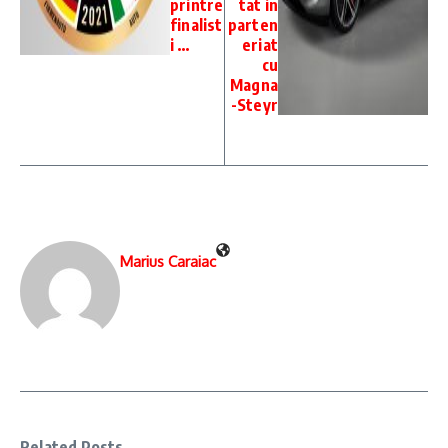
printre
tat in
finalist
parten
i …
eriat
cu
Magna
-Steyr
Marius Caraiac
Related Posts