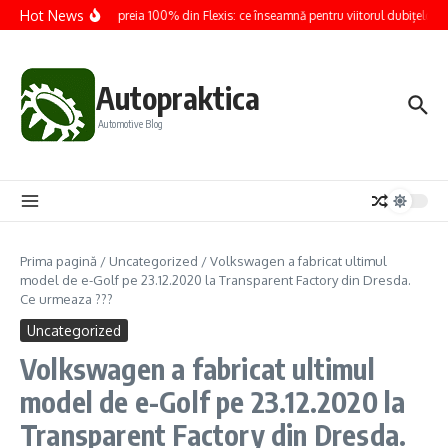
Sari la conținut
Hot News
Renault preia 100% din Flexis: ce înseamnă pentru viitorul dubițelor ele
Autopraktica
Automotive Blog
Prima pagină
/
Uncategorized
/
Volkswagen a fabricat ultimul
model de e-Golf pe 23.12.2020 la Transparent Factory din Dresda.
Ce urmeaza ???
Uncategorized
Volkswagen a fabricat ultimul
model de e-Golf pe 23.12.2020 la
Transparent Factory din Dresda.