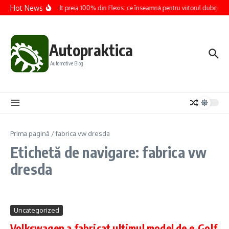
Sari la conținut
Hot News
Renault preia 100% din Flexis: ce înseamnă pentru viitorul dubițelor 
Autopraktica
Automotive Blog
Prima pagină
/
fabrica vw dresda
Etichetă de navigare: fabrica vw
dresda
Uncategorized
Volkswagen a fabricat ultimul model de e-Golf