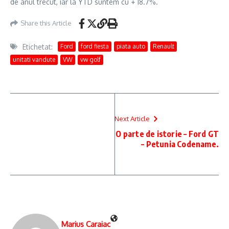
de anul trecut, iar la YTD suntem cu + 18.7%.
Share this Article
Etichetat:
Ford
ford fiesta
piata auto
Renault
unitati vandute
VW
vw golf
Next Article
O parte de istorie – Ford GT
– Petunia Codename.
Marius Caraiac