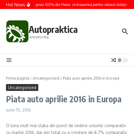
Sari la conținut
Hot News
Renault preia 100% din Flexis: ce înseamnă pentru viitorul dubițelor el
Autopraktica
Automotive Blog
Prima pagină
/
Uncategorized
/
Piata auto aprilie 2016 in Europa
Uncategorized
Piata auto aprilie 2016 in Europa
iunie 15, 2016
O luna mult mai slaba din punct de vedere volume comparativ
cu martie 2016, dar per total cu o crestere de 8.7% comparativ