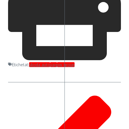
Etichetat:
skoda auto
vag
vw group