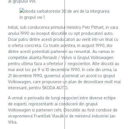
al grupului VW.
Initial, sub conducerea primului ministru Petr Pithart, in vara
anului 1990 au inceput discutiile cu opt producatori auto.
Doar patru dintre acesti producatori au venit intr-un final cu
o oferta concreta. Cu toate acestea, in august 1990, doi
dintre acesti potentiali parteneri au renuntat. Au ramas in
competitie alianta Renault / Volvo si Grupul Volkswagen
pentru ultima faza a ofertelor / negocierilor. Alte discutii au
mai avut loc pe 9 si 10 decembrie 1990. In cele din urma, la
21 decembrie 1990, guvernul a semnat un acord cu grupul
Volkswagen, care propusese un plan de dezvoltare mult mai
interesant, pentru ŠKODA AUTO.
A urmat o perioada de lungi negocieri intre diverse echipe
de experti, reprezentanti ai conducerii din grupul
Volkswagen si parteneri cehi. Discutiile au fost conduse de
vicepremierul František Vlasák si de ministrul industriei Jan
Vrba.