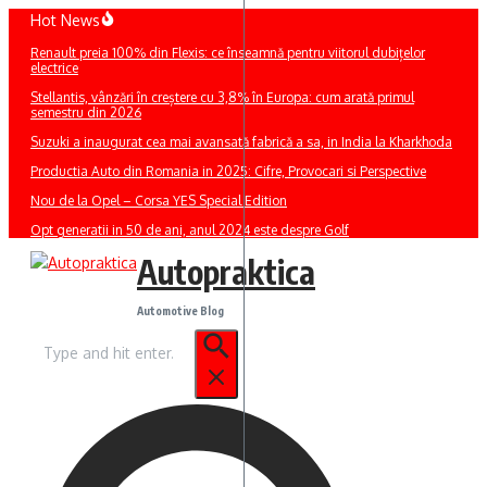
Sari
Hot News
la
Renault preia 100% din Flexis: ce înseamnă pentru viitorul dubițelor
conținut
electrice
Stellantis, vânzări în creștere cu 3,8% în Europa: cum arată primul
semestru din 2026
Suzuki a inaugurat cea mai avansată fabrică a sa, in India la Kharkhoda
Productia Auto din Romania in 2025: Cifre, Provocari si Perspective
Nou de la Opel – Corsa YES Special Edition
Opt generatii in 50 de ani, anul 2024 este despre Golf
Autopraktica
Automotive Blog
Caută
după: