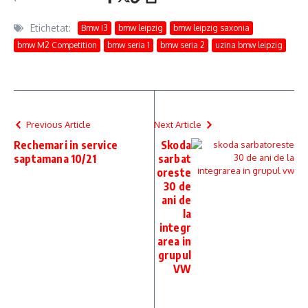
Etichetat:
Bmw I3
bmw leipzig
bmw leipzig saxonia
bmw M2 Competition
bmw seria 1
bmw seria 2
uzina bmw leipzig
Previous Article
Next Article
Rechemari in service
Skoda
saptamana 10/21
sarbat
oreste
30 de
ani de
la
integr
area in
grupul
VW