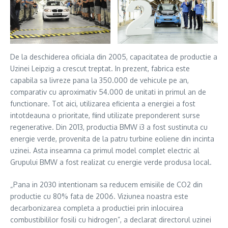
De la deschiderea oficiala din 2005, capacitatea de productie a
Uzinei Leipzig a crescut treptat. In prezent, fabrica este
capabila sa livreze pana la 350.000 de vehicule pe an,
comparativ cu aproximativ 54.000 de unitati in primul an de
functionare. Tot aici, utilizarea eficienta a energiei a fost
intotdeauna o prioritate, fiind utilizate preponderent surse
regenerative. Din 2013, productia BMW i3 a fost sustinuta cu
energie verde, provenita de la patru turbine eoliene din incinta
uzinei. Asta inseamna ca primul model complet electric al
Grupului BMW a fost realizat cu energie verde produsa local.
„Pana in 2030 intentionam sa reducem emisiile de CO2 din
productie cu 80% fata de 2006. Viziunea noastra este
decarbonizarea completa a productiei prin inlocuirea
combustibililor fosili cu hidrogen”, a declarat directorul uzinei