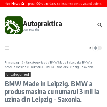
Sari la conținut
Hot News
Renault preia 100% din Flexis: ce înseamnă pentru viitorul dubițelor ele
Autopraktica
Automotive Blog
Prima pagină
/
Uncategorized
/
BMW Made in Leipzig. BMW a
produs masina cu numarul 3 mil la uzina din Leipzig – Saxonia.
Uncategorized
BMW Made in Leipzig. BMW a
produs masina cu numarul 3 mil la
uzina din Leipzig – Saxonia.