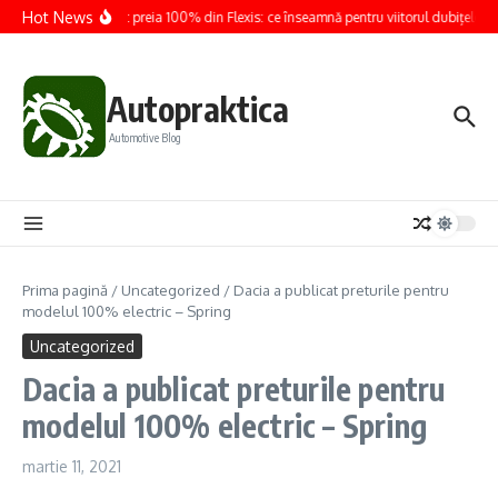
Sari la conținut
Hot News
Renault preia 100% din Flexis: ce înseamnă pentru viitorul dubițelor el
Autopraktica
Automotive Blog
Prima pagină
/
Uncategorized
/
Dacia a publicat preturile pentru
modelul 100% electric – Spring
Uncategorized
Dacia a publicat preturile pentru
modelul 100% electric – Spring
martie 11, 2021