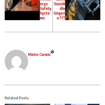
ergs
Suzuki
Safety
din
Syste
Ungari
ms
a ???
Marius Caraiac
Related Posts