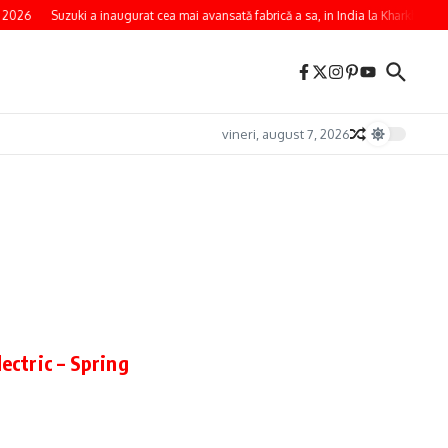
 2026
Suzuki a inaugurat cea mai avansată fabrică a sa, in India la Kharkhoda
vineri, august 7, 2026
ectric – Spring