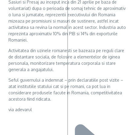
Sasiuri si Presaj au inceput inca din 21 aprilie pe baza de
voluntariat) dupa o perioada de somaj tehnic de aproximativ
o luna si jumatate, reprezentii executivului din Romania
mizeaza pe promisiuni si masuri de sustinere, astfel incat
activitatea sa revina la normal in acest sector. Industria auto
reprezinta aproximativ 10% din PIB si 14% din exporturile
Romaniei.
Activitatea din uzinele romanesti se bazeaza pe reguli clare
de distantare sociala, de folosire a elementelor de iginea
personala, monitorizare temperatura corporala si stare
generala a angajatului.
Seful guvernului a indemnat – prin declaratiile post vizite –
atat institutiile statului cat si pe romani, ca pot lua in
considerare produsele facute in Romania, competitivitatea
acestora fiind ridicata.
via adevarul