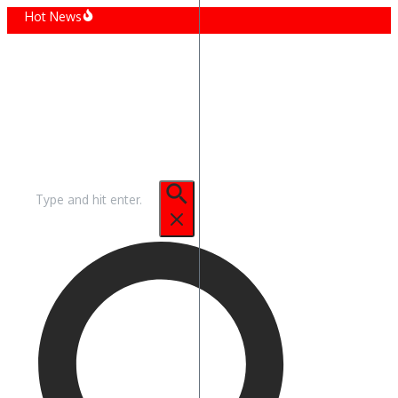
Sari
Hot News
la
nault preia 100% din Flexis: ce înseamnă pentru viitorul dubițelor electrice
conținut
ellantis, vânzări în creștere cu 3,8% în Europa: cum arată primul semestru din 2026
zuki a inaugurat cea mai avansată fabrică a sa, in India la Kharkhoda
oductia Auto din Romania in 2025: Cifre, Provocari si Perspective
u de la Opel – Corsa YES Special Edition
t generatii in 50 de ani, anul 2024 este despre Golf
Caută
după: