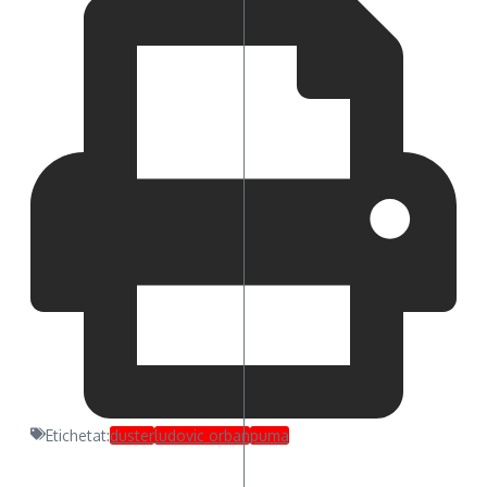
Etichetat:
duster
ludovic orban
puma