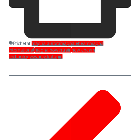
Etichetat:
magna aurora
magna ebeam
magna
international
magna powertrain
new ebeam
technology
swamy kotagiri