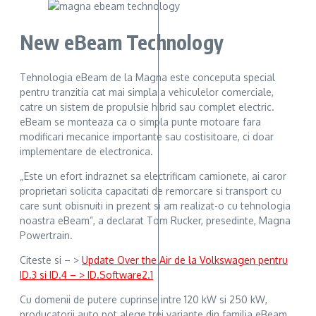
New eBeam Technology
Tehnologia eBeam de la Magna este conceputa special
pentru tranzitia cat mai simpla a vehiculelor comerciale,
catre un sistem de propulsie hibrid sau complet electric.
eBeam se monteaza ca o simpla punte motoare fara
modificari mecanice importante sau costisitoare, ci doar
implementare de electronica.
„Este un efort indraznet sa electrificam camionete, ai caror
proprietari solicita capacitati de remorcare si transport cu
care sunt obisnuiti in prezent si am realizat-o cu tehnologia
noastra eBeam”, a declarat Tom Rucker, presedinte, Magna
Powertrain.
Citeste si – >
Update Over the Air de la Volkswagen pentru
ID.3 si ID.4 – > ID.Software2.1
Cu domenii de putere cuprinse intre 120 kW si 250 kW,
producatorii auto pot alege trei variante din familia eBeam