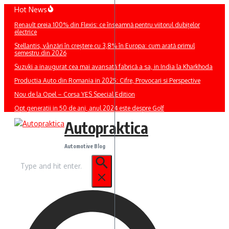
Sari
Hot News
la
Renault preia 100% din Flexis: ce înseamnă pentru viitorul dubițelor
conținut
electrice
Stellantis, vânzări în creștere cu 3,8% în Europa: cum arată primul
semestru din 2026
Suzuki a inaugurat cea mai avansată fabrică a sa, in India la Kharkhoda
Productia Auto din Romania in 2025: Cifre, Provocari si Perspective
Nou de la Opel – Corsa YES Special Edition
Opt generatii in 50 de ani, anul 2024 este despre Golf
Autopraktica
Automotive Blog
Caută
după: