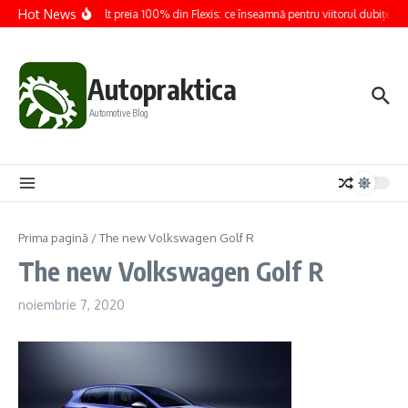
Sari la conținut
Hot News
Renault preia 100% din Flexis: ce înseamnă pentru viitorul dubițelor e
Autopraktica
Automotive Blog
Prima pagină
/
The new Volkswagen Golf R
The new Volkswagen Golf R
noiembrie 7, 2020