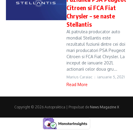
Citroen si FCA Fiat
Chrysler – se naste
Stellantis
Al patrulea producator auto
mondial Stellantis este
rezultatul fuziunii dintre cei doi
mari producatori PSA Peugeot
Citroen si FCA Fiat Chrysler. La
inceput de ianuarie 2021,
actionarii celor doua gru...
Marius Caraiac
ianuarie 5, 2021
Read More
Copyright © 2026 Autopraktica | Propulsat de
News Magazine X