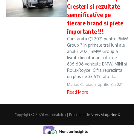
Cresteri si rezultate
semnificative pe
fiecare brand si piete
importante !!!
Cum arata Q1 2021 pentru BMW
Group ? In primele trei luni ale
anului 2021, BMW Group a
livrat clientilor un total de
636.606 vehicule BMW, MINI si
Rolls-Royce. Cifra reprezinta
un plus de 33.5% fata d...
Marius Caraiac
aprilie 8, 2021
Read More
Copyright © 2026 Autopraktica | Propulsat de
News Magazine X