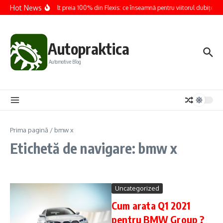
Sari la conținut
Hot News
Renault preia 100% din Flexis: ce înseamnă pentru viitorul dubițelor e
Autopraktica
Automotive Blog
Prima pagină
/
bmw x
Etichetă de navigare: bmw x
Uncategorized
Cum arata Q1 2021
pentru BMW Group ?