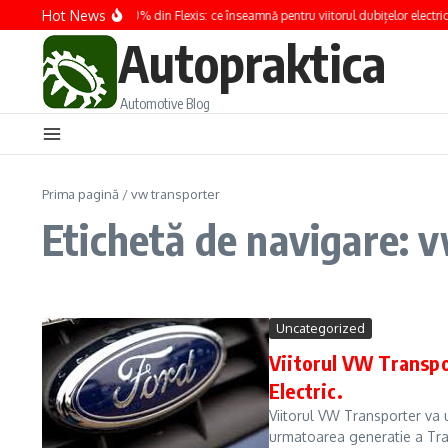
Sari la conținut
Hot News
Renault preia 100% din Flexis: ce înseamnă pentru viitorul dubițelor electrice
Autopraktica
Automotive Blog
Prima pagină
/
vw transporter
Etichetă de navigare: 
Uncategorized
Viitorul VW Transpo
Electric.
Viitorul VW Transporter va u
urmatoarea generatie a Tra