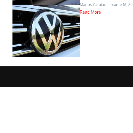
Marius Caraiac
martie 16, 20
Read More