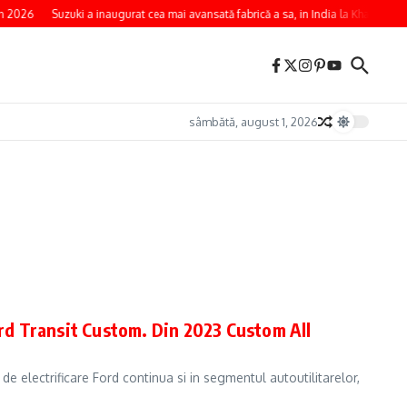
n 2026
Suzuki a inaugurat cea mai avansată fabrică a sa, in India la Kharkhoda
sâmbătă, august 1, 2026
ord Transit Custom. Din 2023 Custom All
e electrificare Ford continua si in segmentul autoutilitarelor,