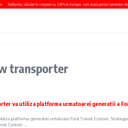
Stellantis, vânzări în creștere cu 3,8% în Europa: cum arată primul semestru di
vw transporter
rter va utiliza platforma urmatoarei generatii a F
tiliza platforma generatiei urmatoare Ford Transit Custom. Strategia d
nsit Custom ...