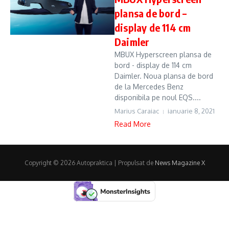
plansa de bord –
display de 114 cm
Daimler
MBUX Hyperscreen plansa de
bord - display de 114 cm
Daimler. Noua plansa de bord
de la Mercedes Benz
disponibila pe noul EQS....
Marius Caraiac
ianuarie 8, 2021
Read More
Copyright © 2026 Autopraktica | Propulsat de
News Magazine X