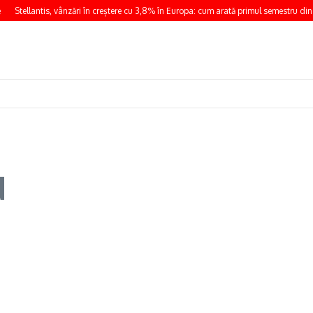
Stellantis, vânzări în creștere cu 3,8% în Europa: cum arată primul semestru din
d