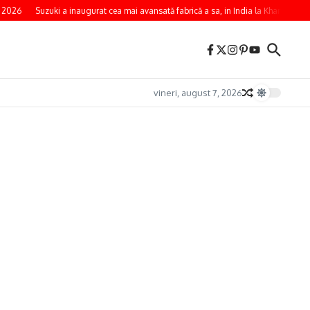
 2026
Suzuki a inaugurat cea mai avansată fabrică a sa, in India la Kharkhoda
vineri, august 7, 2026