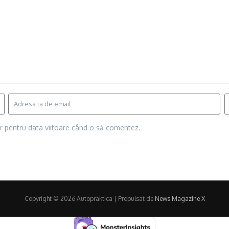
or pentru data viitoare când o să comentez.
Copyright © 2026 Autopraktica | Propulsat de
News Magazine X