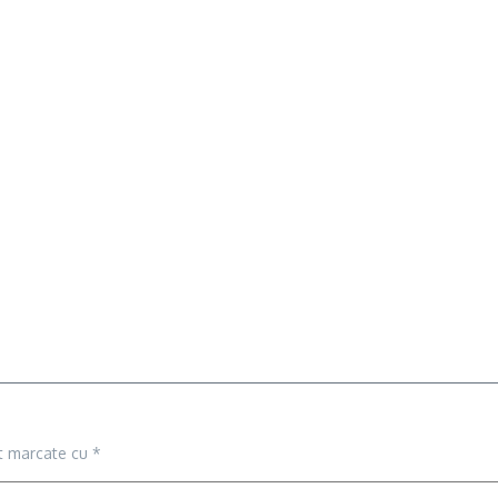
nt marcate cu
*