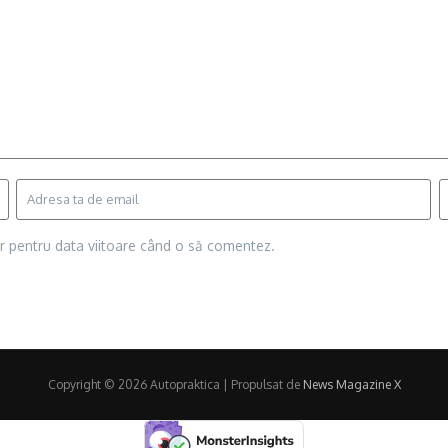
or pentru data viitoare când o să comentez.
Copyright © 2026 Autopraktica | Propulsat de
News Magazine X