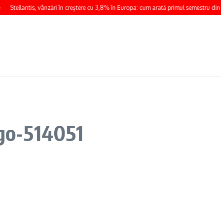
Stellantis, vânzări în creștere cu 3,8% în Europa: cum arată primul semestru din
go-514051