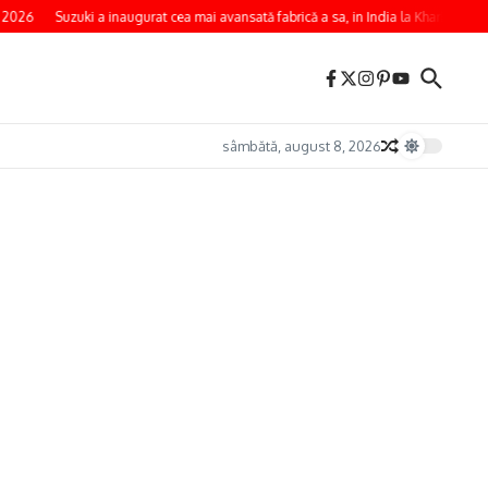
 2026
Suzuki a inaugurat cea mai avansată fabrică a sa, in India la Kharkhoda
sâmbătă, august 8, 2026