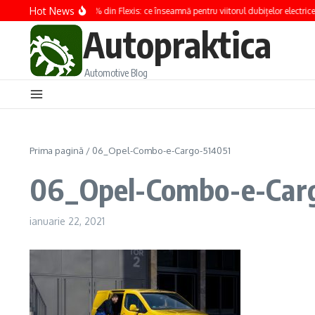
Sari la conținut
Hot News
Renault preia 100% din Flexis: ce înseamnă pentru viitorul dubițelor electrice
Autopraktica
Automotive Blog
Prima pagină
/
06_Opel-Combo-e-Cargo-514051
06_Opel-Combo-e-Car
ianuarie 22, 2021