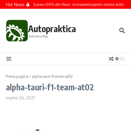
Sari la conținut
Hot News
Renault preia 100% din Flexis: ce înseamnă pentru viitorul dubițelor e
Autopraktica
Automotive Blog
Prima pagină
/
alpha-tauri-f1-team-at02
alpha-tauri-f1-team-at02
martie 26, 2021