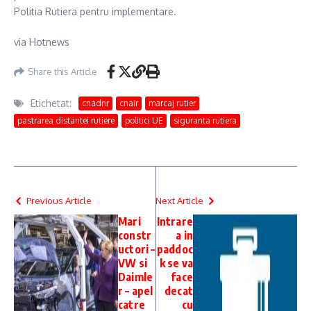
Politia Rutiera pentru implementare.
via Hotnews
Share this Article
Etichetat:
cnadnr
cnair
marcaj rutier
pastrarea distantei rutiere
politici UE
siguranta rutiera
Previous Article
Next Article
Mari
Intrare
constr
a in
uctori –
paddoc
VW si
k se va
Daimle
face
r – apel
decat
catre
cu