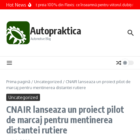
Sari la conținut
Hot News
Renault preia 100% din Flexis: ce înseamnă pentru viitorul dubițelor el
Autopraktica
Automotive Blog
Prima pagină
/
Uncategorized
/
CNAIR lanseaza un proiect pilot de
marcaj pentru mentinerea distantei rutiere
Uncategorized
CNAIR lanseaza un proiect pilot
de marcaj pentru mentinerea
distantei rutiere