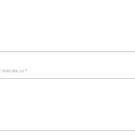
nt marcate cu
*