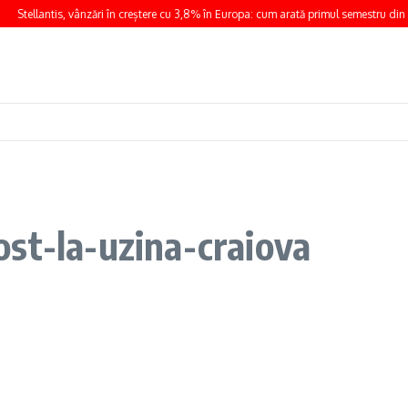
Stellantis, vânzări în creștere cu 3,8% în Europa: cum arată primul semestru din 
st-la-uzina-craiova