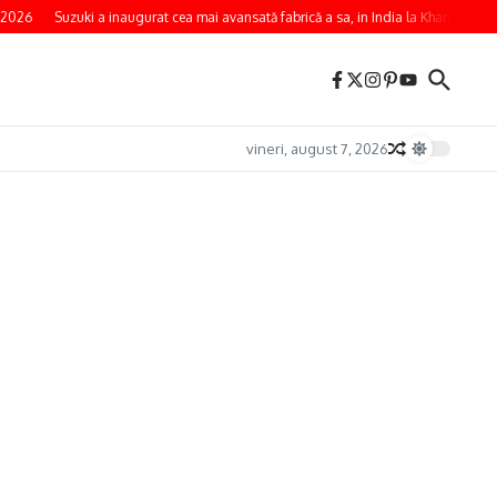
2026
Suzuki a inaugurat cea mai avansată fabrică a sa, in India la Kharkhoda
vineri, august 7, 2026