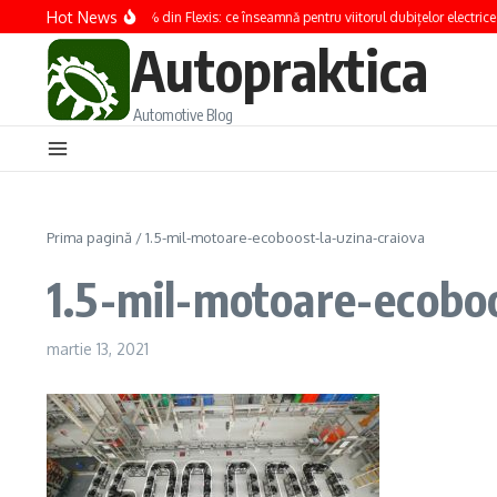
Sari la conținut
Hot News
Renault preia 100% din Flexis: ce înseamnă pentru viitorul dubițelor electrice
Autopraktica
Automotive Blog
Prima pagină
/
1.5-mil-motoare-ecoboost-la-uzina-craiova
1.5-mil-motoare-ecoboo
martie 13, 2021