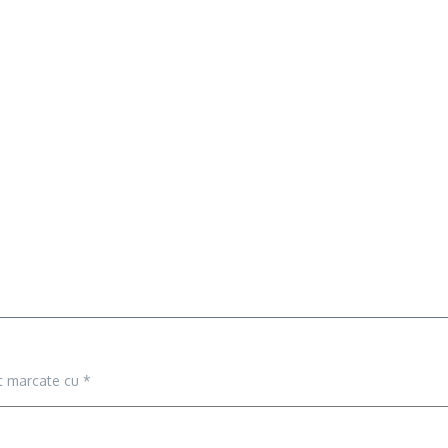
nt marcate cu
*