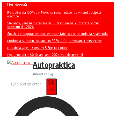
Sari
Hot News
la
Renault preia 100% din Flexis: ce înseamnă pentru viitorul dubițelor
conținut
electrice
Stellantis, vânzări în creștere cu 3,8% în Europa: cum arată primul
semestru din 2026
Suzuki a inaugurat cea mai avansată fabrică a sa, in India la Kharkhoda
Productia Auto din Romania in 2025: Cifre, Provocari si Perspective
Nou de la Opel – Corsa YES Special Edition
Opt generatii in 50 de ani, anul 2024 este despre Golf
Autopraktica
Automotive Blog
Caută
după: