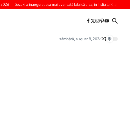
 2026
Suzuki a inaugurat cea mai avansată fabrică a sa, in India la Kharkhoda
sâmbătă, august 8, 2026