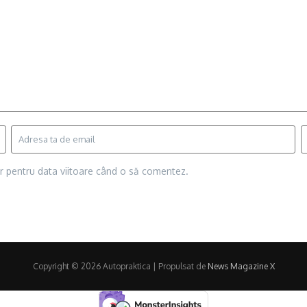
or pentru data viitoare când o să comentez.
Copyright © 2026 Autopraktica | Propulsat de
News Magazine X