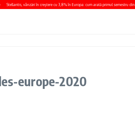
Stellantis, vânzări în creștere cu 3,8% în Europa: cum arată primul semestru din
les-europe-2020