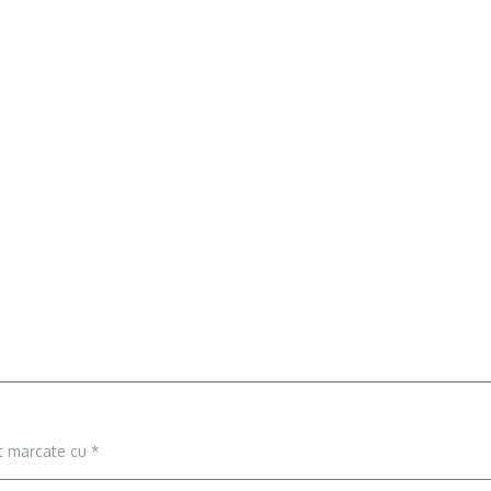
nt marcate cu
*