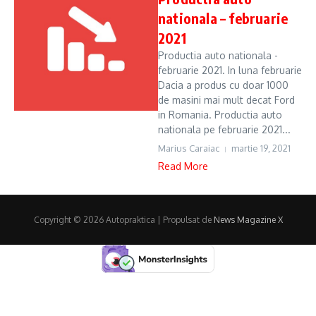
nationala – februarie
2021
Productia auto nationala -
februarie 2021. In luna februarie
Dacia a produs cu doar 1000
de masini mai mult decat Ford
in Romania. Productia auto
nationala pe februarie 2021...
Marius Caraiac
martie 19, 2021
Read More
Copyright © 2026 Autopraktica | Propulsat de
News Magazine X