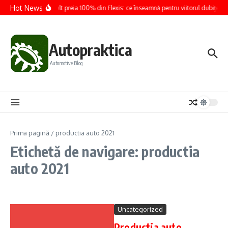
Sari la conținut
Hot News
Renault preia 100% din Flexis: ce înseamnă pentru viitorul dubițelor 
Autopraktica
Automotive Blog
Prima pagină
/
productia auto 2021
Etichetă de navigare: productia
auto 2021
Uncategorized
Productia auto