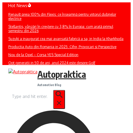
Sari
Hot News
la
Renault preia 100% din Flexis: ce înseamnă pentru viitorul dubițelor
conținut
electrice
Stellantis, vânzări în creștere cu 3,8% în Europa: cum arată primul
semestru din 2026
Suzuki a inaugurat cea mai avansată fabrică a sa, in India la Kharkhoda
Productia Auto din Romania in 2025: Cifre, Provocari si Perspective
Nou de la Opel – Corsa YES Special Edition
Opt generatii in 50 de ani, anul 2024 este despre Golf
Autopraktica
Automotive Blog
Caută
după: