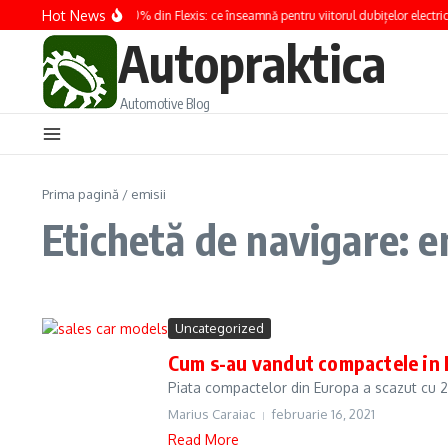
Sari la conținut
Hot News
Renault preia 100% din Flexis: ce înseamnă pentru viitorul dubițelor electric
Autopraktica
Automotive Blog
Prima pagină
/
emisii
Etichetă de navigare: e
Uncategorized
Cum s-au vandut compactele in
Piata compactelor din Europa a scazut cu 24
Marius Caraiac
februarie 16, 2021
Read More