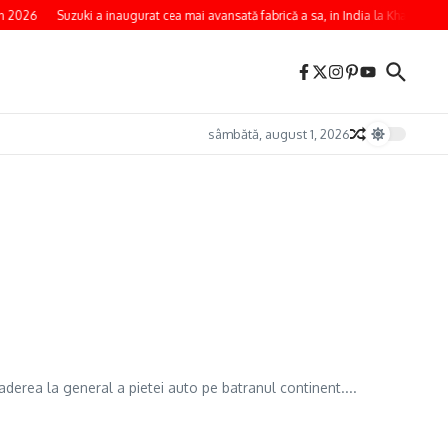
n 2026
Suzuki a inaugurat cea mai avansată fabrică a sa, in India la Kharkhoda
sâmbătă, august 1, 2026
derea la general a pietei auto pe batranul continent....