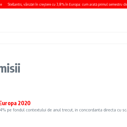
e
Stellantis, vânzări în creștere cu 3,8% în Europa: cum arată primul semestru di
misii
 Europa 2020
% pe fondul contextului de anul trecut, in concordanta directa cu sca