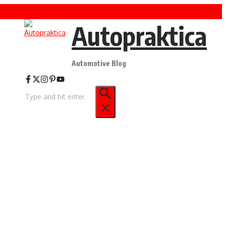
Autopraktica
Automotive Blog
Caută
după: