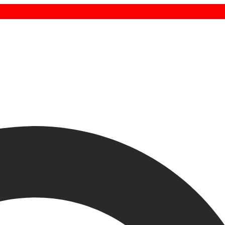
ult preia 100% din Flexis: ce înseamnă pentru viitorul dubițelor electrice
lantis, vânzări în creștere cu 3,8% în Europa: cum arată primul semestru din 2026
ki a inaugurat cea mai avansată fabrică a sa, in India la Kharkhoda
uctia Auto din Romania in 2025: Cifre, Provocari si Perspective
de la Opel – Corsa YES Special Edition
generatii in 50 de ani, anul 2024 este despre Golf