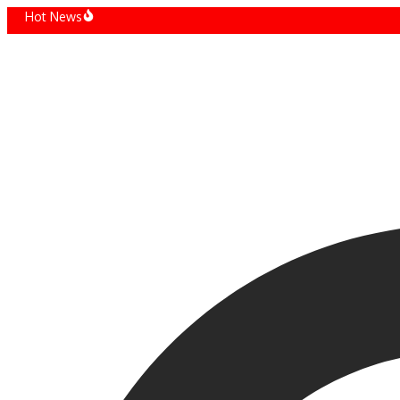
Sari
Hot News
la
t preia 100% din Flexis: ce înseamnă pentru viitorul dubițelor electrice
Rena
conținut
ntis, vânzări în creștere cu 3,8% în Europa: cum arată primul semestru din 2026
Stel
i a inaugurat cea mai avansată fabrică a sa, in India la Kharkhoda
Suzu
ctia Auto din Romania in 2025: Cifre, Provocari si Perspective
Prod
e la Opel – Corsa YES Special Edition
Nou 
neratii in 50 de ani, anul 2024 este despre Golf
Opt 