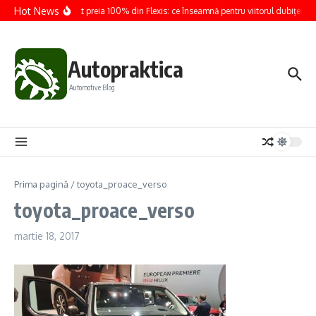
Sari la conținut
Hot News
Renault preia 100% din Flexis: ce înseamnă pentru viitorul dubițelor e
Autopraktica
Automotive Blog
Prima pagină
/
toyota_proace_verso
toyota_proace_verso
martie 18, 2017