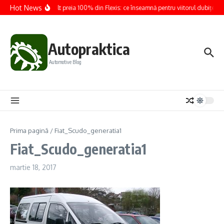
Sari la conținut
Hot News
Renault preia 100% din Flexis: ce înseamnă pentru viitorul dubițelor e
Autopraktica
Automotive Blog
Prima pagină
/
Fiat_Scudo_generatia1
Fiat_Scudo_generatia1
martie 18, 2017