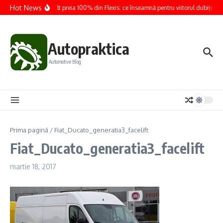
Sari la conținut
Hot News
Renault preia 100% din Flexis: ce înseamnă pentru viitorul dubițelor e
Autopraktica
Automotive Blog
Prima pagină
/
Fiat_Ducato_generatia3_facelift
Fiat_Ducato_generatia3_facelift
martie 18, 2017