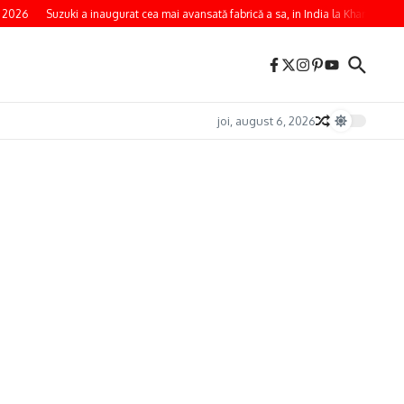
 2026
Suzuki a inaugurat cea mai avansată fabrică a sa, in India la Kharkhoda
joi, august 6, 2026