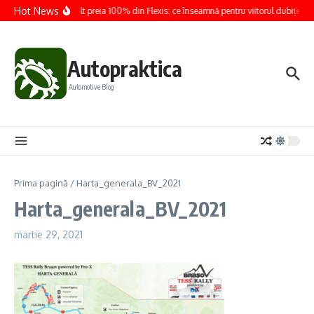
Sari la conținut
Hot News
Renault preia 100% din Flexis: ce înseamnă pentru viitorul dubițelor e
Autopraktica
Automotive Blog
Prima pagină
/
Harta_generala_BV_2021
Harta_generala_BV_2021
martie 29, 2021