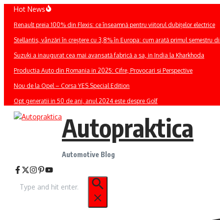
Sari
Hot News
la
Renault preia 100% din Flexis: ce înseamnă pentru viitorul dubițelor electrice
conținut
Stellantis, vânzări în creștere cu 3,8% în Europa: cum arată primul semestru 
Suzuki a inaugurat cea mai avansată fabrică a sa, in India la Kharkhoda
Productia Auto din Romania in 2025: Cifre, Provocari si Perspective
Nou de la Opel – Corsa YES Special Edition
Opt generatii in 50 de ani, anul 2024 este despre Golf
Autopraktica
Automotive Blog
Caută
după: