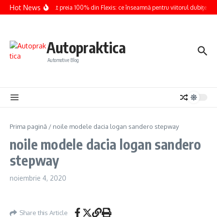
Sari la conținut
Hot News
Renault preia 100% din Flexis: ce înseamnă pentru viitorul dubițelor e
Autopraktica
Automotive Blog
Prima pagină
/
noile modele dacia logan sandero stepway
noile modele dacia logan sandero
stepway
noiembrie 4, 2020
Share this Article