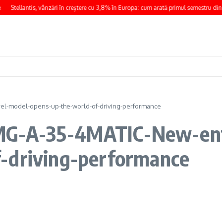
Stellantis, vânzări în creștere cu 3,8% în Europa: cum arată primul semestru din
l-model-opens-up-the-world-of-driving-performance
G-A-35-4MATIC-New-entr
-driving-performance