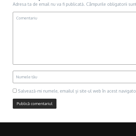
Adresa ta de email nu va fi publicată.
Câmpurile obligatorii su
Salvează-mi numele, emailul și site-ul web în acest navigat