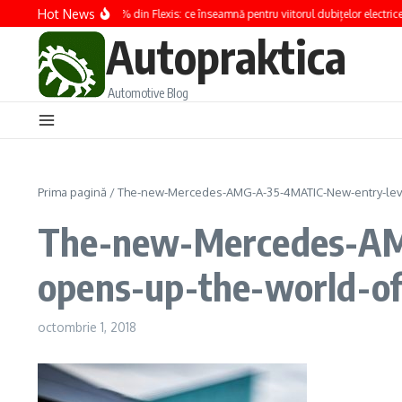
Sari la conținut
Hot News
Renault preia 100% din Flexis: ce înseamnă pentru viitorul dubițelor electrice
Autopraktica
Automotive Blog
Prima pagină
/
The-new-Mercedes-AMG-A-35-4MATIC-New-entry-leve
The-new-Mercedes-AM
opens-up-the-world-of
octombrie 1, 2018