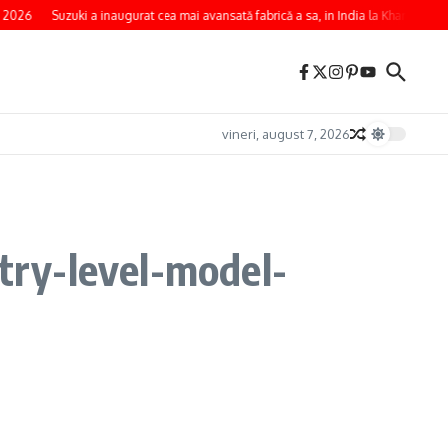
 2026
Suzuki a inaugurat cea mai avansată fabrică a sa, in India la Kharkhoda
vineri, august 7, 2026
y-level-model-