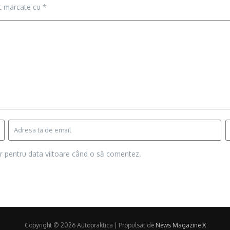
nt marcate cu
*
or pentru data viitoare când o să comentez.
Copyright © 2026 Autopraktica | Propulsat de
News Magazine X