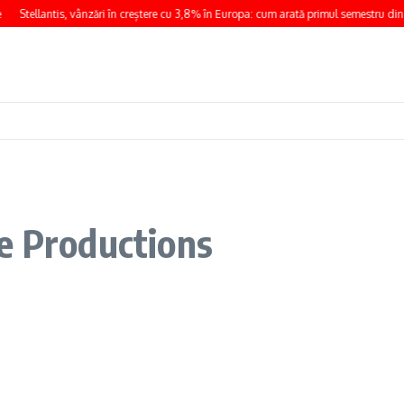
Stellantis, vânzări în creștere cu 3,8% în Europa: cum arată primul semestru din
e Productions