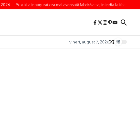
 2026
Suzuki a inaugurat cea mai avansată fabrică a sa, in India la Kharkhoda
vineri, august 7, 2026