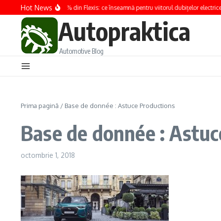
Sari la conținut
Hot News
Renault preia 100% din Flexis: ce înseamnă pentru viitorul dubițelor electrice
Autopraktica
Automotive Blog
Prima pagină
/
Base de donnée : Astuce Productions
Base de donnée : Astuc
octombrie 1, 2018