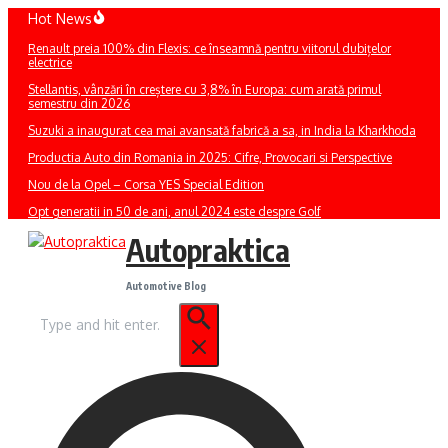
Sari
Hot News
la
Renault preia 100% din Flexis: ce înseamnă pentru viitorul dubițelor
conținut
electrice
Stellantis, vânzări în creștere cu 3,8% în Europa: cum arată primul
semestru din 2026
Suzuki a inaugurat cea mai avansată fabrică a sa, in India la Kharkhoda
Productia Auto din Romania in 2025: Cifre, Provocari si Perspective
Nou de la Opel – Corsa YES Special Edition
Opt generatii in 50 de ani, anul 2024 este despre Golf
Autopraktica
Automotive Blog
Caută
după: