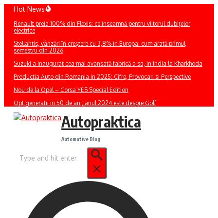
Sari
Hot News
la
Renault preia 100% din Flexis: ce înseamnă pentru viitorul dubițelor
conținut
electrice
Stellantis, vânzări în creștere cu 3,8% în Europa: cum arată primul
semestru din 2026
Suzuki a inaugurat cea mai avansată fabrică a sa, in India la Kharkhoda
Productia Auto din Romania in 2025: Cifre, Provocari si Perspective
Nou de la Opel – Corsa YES Special Edition
Opt generatii in 50 de ani, anul 2024 este despre Golf
Autopraktica
Automotive Blog
Caută
după: