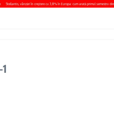
Stellantis, vânzări în creștere cu 3,8% în Europa: cum arată primul semestru din
-1