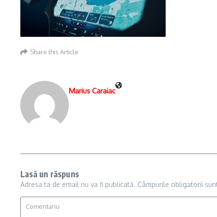
Share this Article
Marius Caraiac
Lasă un răspuns
Adresa ta de email nu va fi publicată.
Câmpurile obligatorii su