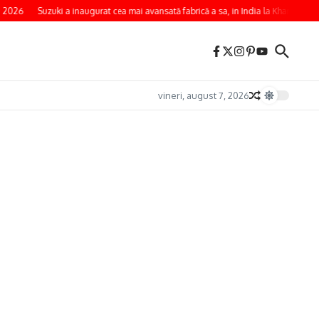
 2026
Suzuki a inaugurat cea mai avansată fabrică a sa, in India la Kharkhoda
vineri, august 7, 2026