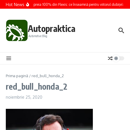
Sari la conținut
Hot News
Renault preia 100% din Flexis: ce înseamnă pentru viitorul dubițelor ele
Autopraktica
Automotive Blog
Prima pagină
/
red_bull_honda_2
red_bull_honda_2
noiembrie 25, 2020