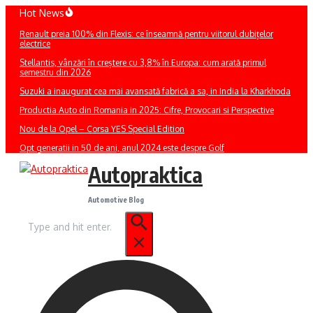
Sari
Hot News
la
Renault preia 100% din Flexis: ce înseamnă pentru viitorul dubițelor
conținut
electrice
Stellantis, vânzări în creștere cu 3,8% în Europa: cum arată primul
semestru din 2026
Suzuki a inaugurat cea mai avansată fabrică a sa, in India la Kharkhoda
Productia Auto din Romania in 2025: Cifre, Provocari si Perspective
Nou de la Opel – Corsa YES Special Edition
Opt generatii in 50 de ani, anul 2024 este despre Golf
Autopraktica
Automotive Blog
Caută
după: