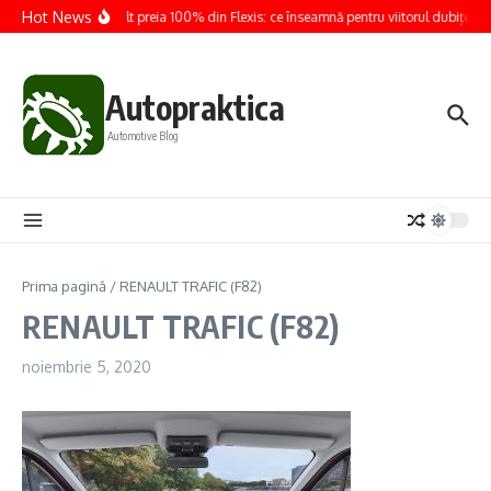
Sari la conținut
Hot News
Renault preia 100% din Flexis: ce înseamnă pentru viitorul dubițelor e
Autopraktica
Automotive Blog
Prima pagină
/
RENAULT TRAFIC (F82)
RENAULT TRAFIC (F82)
noiembrie 5, 2020