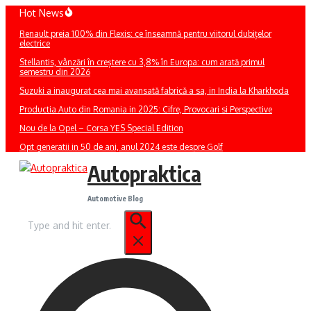
Sari
Hot News
la
Renault preia 100% din Flexis: ce înseamnă pentru viitorul dubițelor
conținut
electrice
Stellantis, vânzări în creștere cu 3,8% în Europa: cum arată primul
semestru din 2026
Suzuki a inaugurat cea mai avansată fabrică a sa, in India la Kharkhoda
Productia Auto din Romania in 2025: Cifre, Provocari si Perspective
Nou de la Opel – Corsa YES Special Edition
Opt generatii in 50 de ani, anul 2024 este despre Golf
Autopraktica
Automotive Blog
Caută
după: