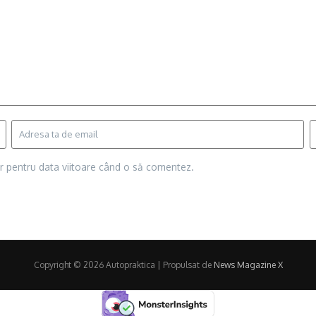
or pentru data viitoare când o să comentez.
Copyright © 2026 Autopraktica | Propulsat de
News Magazine X