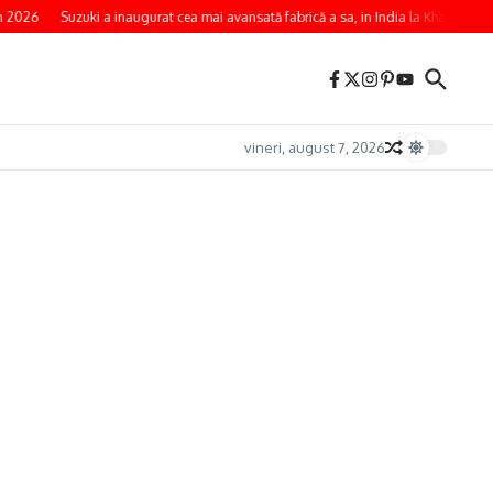
 2026
Suzuki a inaugurat cea mai avansată fabrică a sa, in India la Kharkhoda
vineri, august 7, 2026