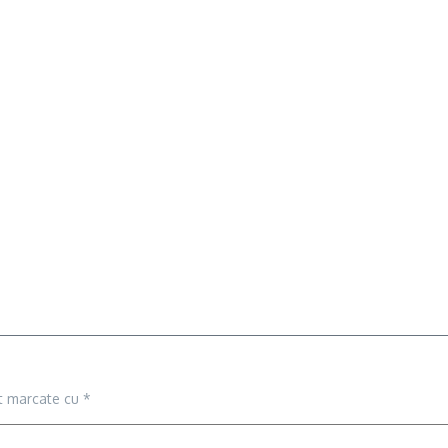
nt marcate cu
*