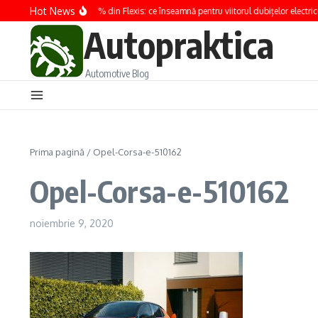
Sari la conținut
Hot News
Renault preia 100% din Flexis: ce înseamnă pentru viitorul dubițelor electrice
Autopraktica
Automotive Blog
Prima pagină
/
Opel-Corsa-e-510162
Opel-Corsa-e-510162
noiembrie 9, 2020