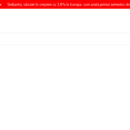
Stellantis, vânzări în creștere cu 3,8% în Europa: cum arată primul semestru din