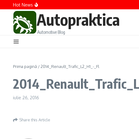
Sari la conținut
Hot News
Productia Auto din Romania in 2025: Cifre, Provocari si P
Nou de la Opel – Corsa YES Special Edition
Autopraktica
Opt generatii in 50 de ani, anul 2024 este despre Golf
Automotive Blog
Prima pagină
/
2014_Renault_Trafic_L2_H1_-_Fl
2014_Renault_Trafic_
iulie 26, 2016
Share this Article