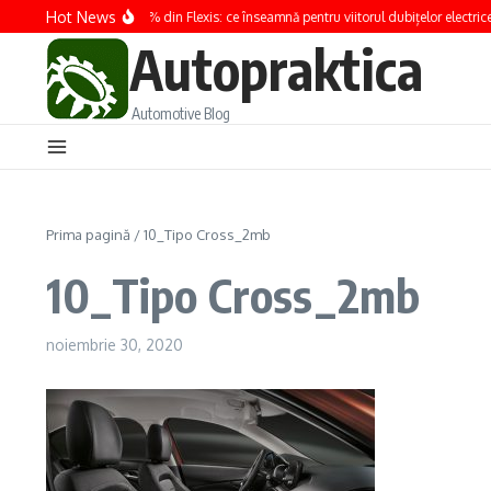
Sari la conținut
Hot News
Renault preia 100% din Flexis: ce înseamnă pentru viitorul dubițelor electrice
Autopraktica
Automotive Blog
Prima pagină
/
10_Tipo Cross_2mb
10_Tipo Cross_2mb
noiembrie 30, 2020