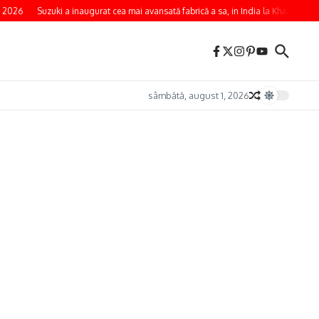
 2026
Suzuki a inaugurat cea mai avansată fabrică a sa, in India la Kharkhoda
sâmbătă, august 1, 2026