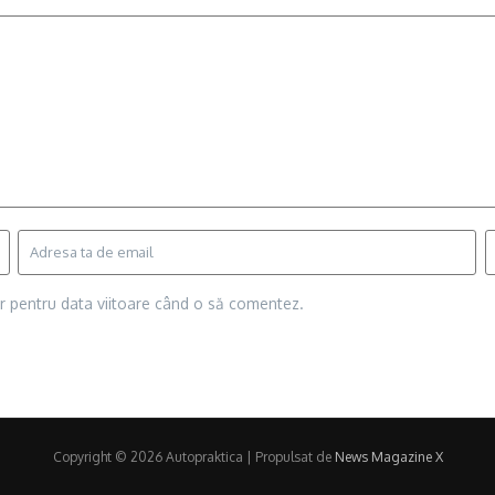
or pentru data viitoare când o să comentez.
Copyright © 2026 Autopraktica | Propulsat de
News Magazine X