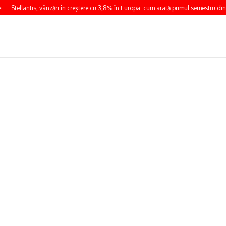
Stellantis, vânzări în creștere cu 3,8% în Europa: cum arată primul semestru din