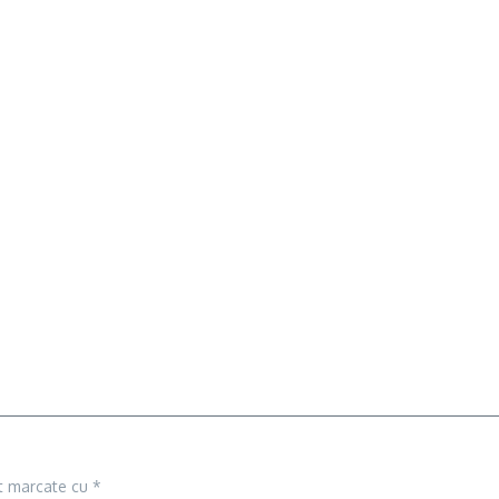
nt marcate cu
*