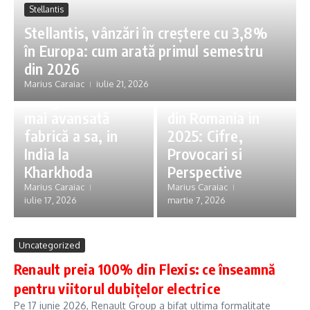
Stellantis
Stellantis, vânzări în creștere cu 3,8%
în Europa: cum arată primul semestru
Suzuki
din 2026
Uncategorized
Suzuki a
Marius Caraiac
iulie 21, 2026
inaugurat cea
Productia Auto
mai avansată
din Romania in
fabrică a sa, in
2025: Cifre,
India la
Provocari si
Kharkhoda
Perspective
Marius Caraiac
Marius Caraiac
iulie 17, 2026
martie 7, 2026
Uncategorized
Renault preia 100% din Flexis: ce înseamnă
pentru viitorul dubițelor electrice
Pe 17 iunie 2026, Renault Group a bifat ultima formalitate