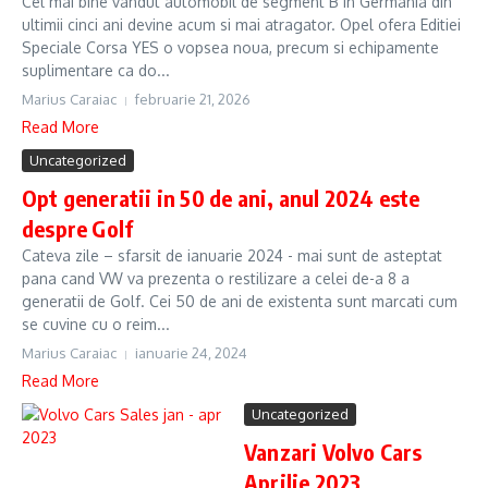
Cel mai bine vandut automobil de segment B in Germania din
ultimii cinci ani devine acum si mai atragator. Opel ofera Editiei
Speciale Corsa YES o vopsea noua, precum si echipamente
suplimentare ca do...
Marius Caraiac
februarie 21, 2026
Read More
Uncategorized
Opt generatii in 50 de ani, anul 2024 este
despre Golf
Cateva zile – sfarsit de ianuarie 2024 - mai sunt de asteptat
pana cand VW va prezenta o restilizare a celei de-a 8 a
generatii de Golf. Cei 50 de ani de existenta sunt marcati cum
se cuvine cu o reim...
Marius Caraiac
ianuarie 24, 2024
Read More
Uncategorized
Vanzari Volvo Cars
Aprilie 2023